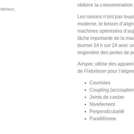
réduire la consommation 
ntérieur;
Les raisons n’ont pas touj
moderne, le besoin d’alig
machines optimisées d’auj
tâche importante de la ma
tourner 24 h sur 24 avec 
engendrer des pertes de p
Airspec utilise des apparei
de
Fixturlaser
pour l’align
Courroies
Coupling (accouplem
Joints de cardan
Nivellement
Perpendicularité
Parallélisme