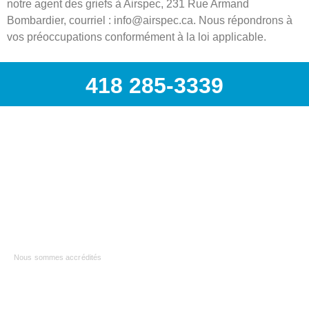
notre agent des griefs à Airspec, 231 Rue Armand
Bombardier, courriel : info@airspec.ca. Nous répondrons à
vos préoccupations conformément à la loi applicable.
418 285-3339
231, Armand-Bombardier, Donnacona (Québec) G3M 1V4
418 285-3339 | info@airspec.ca
Nous sommes accrédités